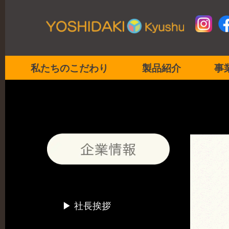
吉田喜九州企業情報 SDG'sへの取り組み
私たちのこだわり
製品紹介
事
空白
▶︎ 社長挨拶