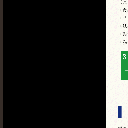
【具
・食
・「
・法
・製
・独