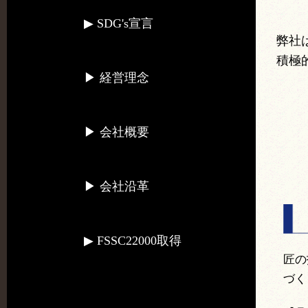
▶︎ SDG's宣言
弊社
積極
▶︎ 経営理念
▶︎ 会社概要
▶︎ 会社沿革
▶︎ FSSC22000取得
匠の
づく