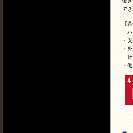
働き
でき
【具
・ハ
・安
・外
・社
・働