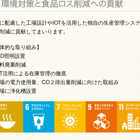
に配慮した工場設計やIOTを活用した独自の生産管理シス
削減に貢献してまいります。
体的な取り組み】
ED照明設置
料廃棄削減
OT活用による在庫管理の徹底
場の電力使用量、CO２排出量削減に向けた取組み
場に浄化槽設置