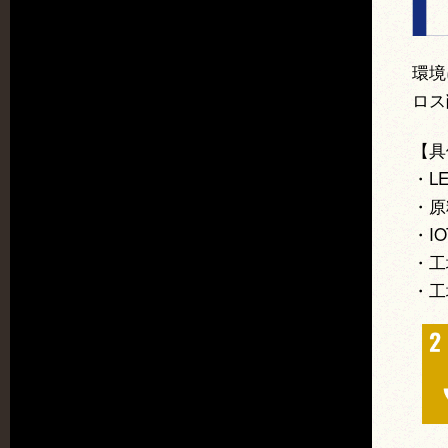
環境
ロス
【具
・L
・原
・I
・工
・工