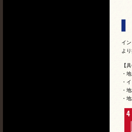
イン
より
【具
・地
・イ
・地
・地