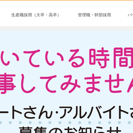
生産職採用（大卒・高卒）
管理職・幹部採用
パ