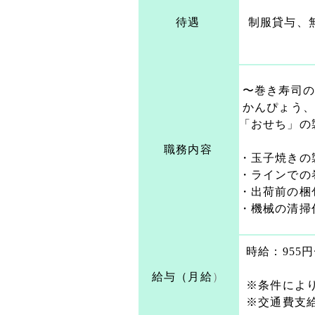
待遇
制服貸与、
〜巻き寿司の
かんぴょう、
「おせち」の
職務内容
・玉子焼きの
・ラインでの
・出荷前の梱
・機械の清掃
時給：955円
給与（月給
）
※条件によ
※交通費支